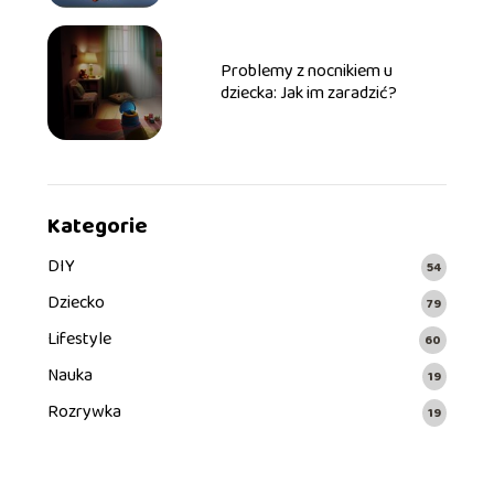
Problemy z nocnikiem u
dziecka: Jak im zaradzić?
Kategorie
DIY
54
Dziecko
79
Lifestyle
60
Nauka
19
Rozrywka
19