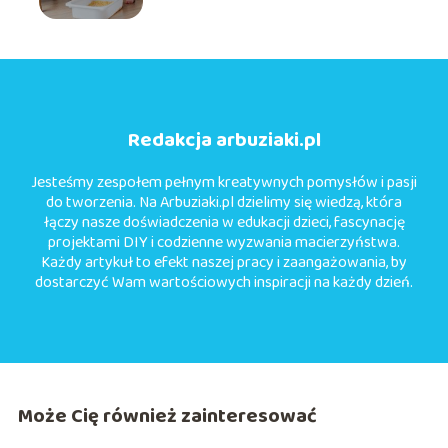
dziecka
Redakcja arbuziaki.pl
Jesteśmy zespołem pełnym kreatywnych pomysłów i pasji
do tworzenia. Na Arbuziaki.pl dzielimy się wiedzą, która
łączy nasze doświadczenia w edukacji dzieci, fascynację
projektami DIY i codzienne wyzwania macierzyństwa.
Każdy artykuł to efekt naszej pracy i zaangażowania, by
dostarczyć Wam wartościowych inspiracji na każdy dzień.
Może Cię również zainteresować