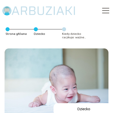
Strona główna
Dziecko
Kiedy dziecko
raczkuje: ważne
etapy rozwoju
malucha
Dziecko