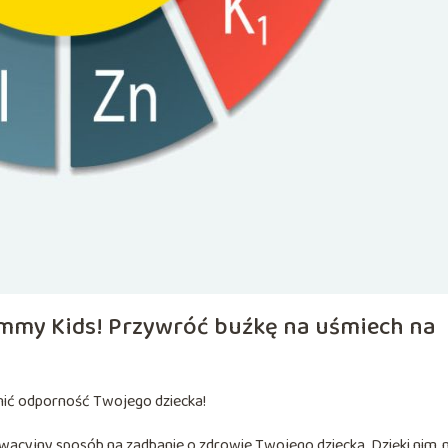
Gummy Kids! Przywróć buźkę na uśmiech na
nić odporność Twojego dziecka!
owacyjny sposób na zadbanie o zdrowie Twojego dziecka. Dzięki nim, n