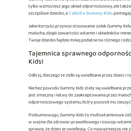
tylko wzmocnisz jego układ odpornościowy, ale także
szczęśliwe dziecko, a
Calivita Gummy Kids
pomagają
Jakie korzyści przynosi stosowanie żelek Gummy Ki
malucha, dzięki zawartości witamin i składników min
Twoje dziecko będzie mniej podatne na różnego rodzaju
Tajemnica sprawnego odpornośc
Kids!
Odkryj, dlaczego te żelki są uwielbiane przez dzieci i 
Nie bez powodu Gummy Kids stały się uwielbiane przez 
jest smaczny i łatwy do zaakceptowania przez maluch
odpornościowego systemu, który pozwoli mu cieszyć s
Podsumowując, Gummy Kids to multiwitaminowe żelki dl
w ważne dla zdrowia i prawidłowego rozwoju witaminy
sprawia, że dzieci je uwielbiają. Co najważniejsze, 