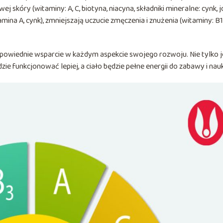
 skóry (witaminy: A, C, biotyna, niacyna, składniki mineralne: cynk, jo
a A, cynk), zmniejszają uczucie zmęczenia i znużenia (witaminy: B1
dpowiednie wsparcie w każdym aspekcie swojego rozwoju. Nie tylko 
ie funkcjonować lepiej, a ciało będzie pełne energii do zabawy i nauk