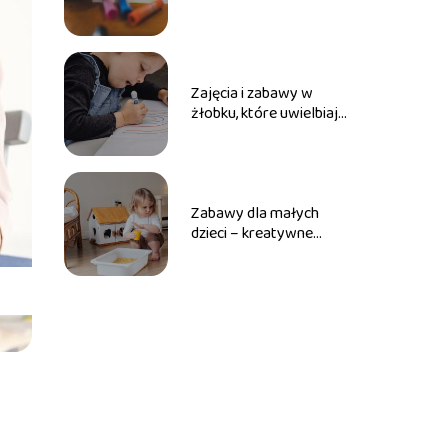
rodzica
Zajęcia i zabawy w
żłobku, które uwielbiają
maluchy
Zabawy dla małych
dzieci – kreatywne
sposoby na wspieranie
rozwoju rocznego
dziecka