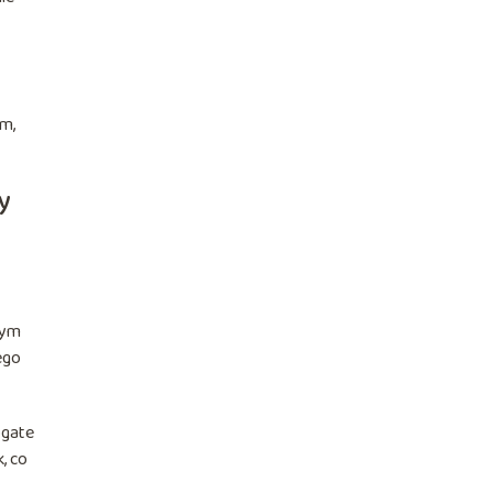
im,
y
tym
ego
ogate
, co