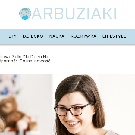
DIY
DZIECKO
NAUKA
ROZRYWKA
LIFESTYLE
rowe Żelki Dla Dzieci Na
dporność! Poznaj nowość
livita Gummy Kids