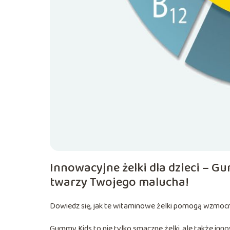
Innowacyjne żelki dla dzieci – 
twarzy Twojego malucha!
Dowiedz się, jak te witaminowe żelki pomogą wzmoc
Gummy Kids to nie tylko smaczne żelki, ale także inn