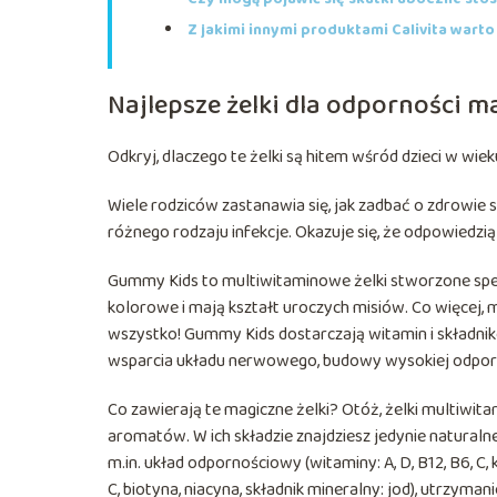
Z jakimi innymi produktami Calivita wart
Najlepsze żelki dla odporności 
Odkryj, dlaczego te żelki są hitem wśród dzieci w wieku
Wiele rodziców zastanawia się, jak zadbać o zdrowie 
różnego rodzaju infekcje. Okazuje się, że odpowiedzi
Gummy Kids to multiwitaminowe żelki stworzone specjal
kolorowe i mają kształt uroczych misiów. Co więcej, maj
wszystko! Gummy Kids dostarczają witamin i składn
wsparcia układu nerwowego, budowy wysokiej odporn
Co zawierają te magiczne żelki? Otóż, żelki multiwi
aromatów. W ich składzie znajdziesz jedynie naturaln
m.in. układ odpornościowy (witaminy: A, D, B12, B6, C,
C, biotyna, niacyna, składnik mineralny: jod), utrzymani