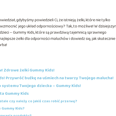
wiedział, gdybyśmy powiedzieli Ci, że istnieją żelki, które nie tylko
zmocnić jego układ odpornościowy? Tak, to możliwe! W dzisiejszy
 dzieci – Gummy Kids, które są prawdziwą tajemnicą sprawnego
lepsze żelki dla odporności maluchów i dowiedz się, jak skutecznie
rba!
w! Zdrowe żelki Gummy Kids!
ids! Przywróć buźkę na uśmiech na twarzy Twojego malucha!
 systemu Twojego dziecka – Gummy Kids!
vita Gummy Kids
ale czy należy co jakiś czas robić przerwę?
e Gummy Kids?
osowania produktu?