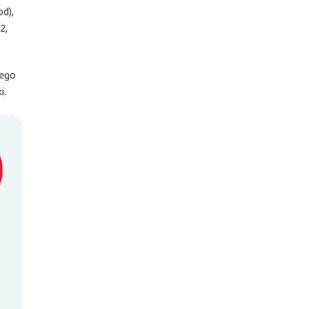
d),
2,
jego
i.