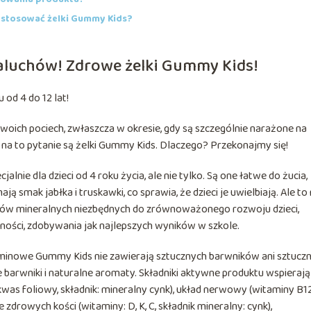
o stosować żelki Gummy Kids?
maluchów! Zdrowe żelki Gummy Kids!
 od 4 do 12 lat!
swoich pociech, zwłaszcza w okresie, gdy są szczególnie narażone na
ą na to pytanie są żelki Gummy Kids. Dlaczego? Przekonajmy się!
nie dla dzieci od 4 roku życia, ale nie tylko. Są one łatwe do żucia,
ą smak jabłka i truskawki, co sprawia, że dzieci je uwielbiają. Ale to 
ików mineralnych niezbędnych do zrównoważonego rozwoju dzieci,
ości, zdobywania jak najlepszych wyników w szkole.
taminowe Gummy Kids nie zawierają sztucznych barwników ani sztucz
e barwniki i naturalne aromaty. Składniki aktywne produktu wspierają
 kwas foliowy, składnik: mineralny cynk), układ nerwowy (witaminy B12
e zdrowych kości (witaminy: D, K, C, składnik mineralny: cynk),