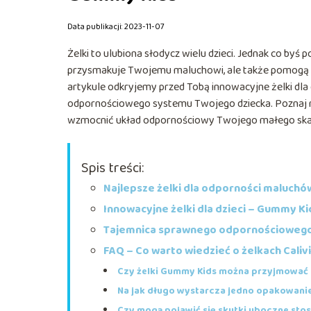
Data publikacji: 2023-11-07
Żelki to ulubiona słodycz wielu dzieci. Jednak co byś po
przysmakuje Twojemu maluchowi, ale także pomogą w
artykule odkryjemy przed Tobą innowacyjne żelki dla
odpornościowego systemu Twojego dziecka. Poznaj naj
wzmocnić układ odpornościowy Twojego małego ska
Spis treści:
Najlepsze żelki dla odporności maluchó
Innowacyjne żelki dla dzieci – Gummy K
Tajemnica sprawnego odpornościowego
FAQ – Co warto wiedzieć o żelkach Cali
Czy żelki Gummy Kids można przyjmować st
Na jak długo wystarcza jedno opakowani
Czy mogą pojawić się skutki uboczne st