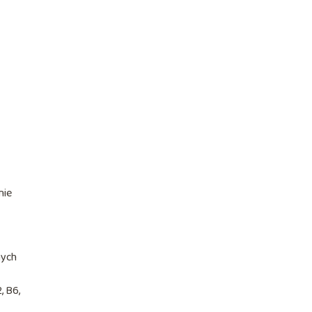
nie
nych
, B6,