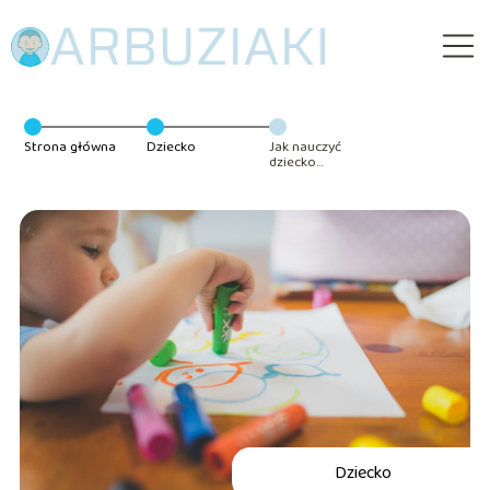
Strona główna
Dziecko
Jak nauczyć
dziecko
kolorów?
Poradnik dla
rodzica
Dziecko