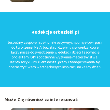
Redakcja arbuziaki.pl
Jesteśmy zespołem pełnym kreatywnych pomysłów i pasji
do tworzenia. Na Arbuziaki.pl dzielimy się wiedzą, która
łączy nasze doświadczenia w edukacji dzieci, fascynację
projektami DIY i codzienne wyzwania macierzyństwa.
Każdy artykuł to efekt naszej pracy i zaangażowania, by
dostarczyć Wam wartościowych inspiracji na każdy dzień.
Może Cię również zainteresować