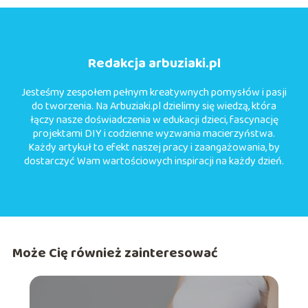
Redakcja arbuziaki.pl
Jesteśmy zespołem pełnym kreatywnych pomysłów i pasji
do tworzenia. Na Arbuziaki.pl dzielimy się wiedzą, która
łączy nasze doświadczenia w edukacji dzieci, fascynację
projektami DIY i codzienne wyzwania macierzyństwa.
Każdy artykuł to efekt naszej pracy i zaangażowania, by
dostarczyć Wam wartościowych inspiracji na każdy dzień.
Może Cię również zainteresować