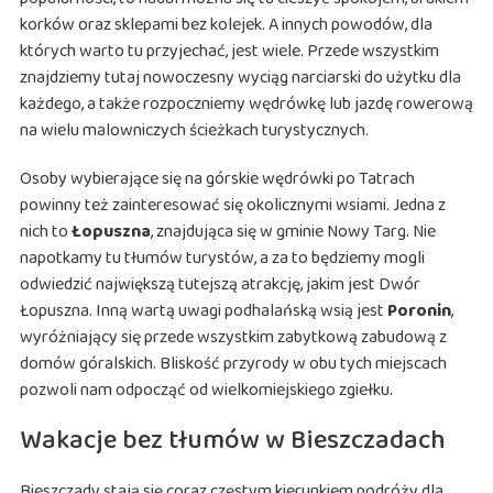
korków oraz sklepami bez kolejek. A innych powodów, dla
których warto tu przyjechać, jest wiele. Przede wszystkim
znajdziemy tutaj nowoczesny wyciąg narciarski do użytku dla
każdego, a także rozpoczniemy wędrówkę lub jazdę rowerową
na wielu malowniczych ścieżkach turystycznych.
Osoby wybierające się na górskie wędrówki po Tatrach
powinny też zainteresować się okolicznymi wsiami. Jedna z
nich to
Łopuszna
, znajdująca się w gminie Nowy Targ. Nie
napotkamy tu tłumów turystów, a za to będziemy mogli
odwiedzić największą tutejszą atrakcję, jakim jest Dwór
Łopuszna. Inną wartą uwagi podhalańską wsią jest
Poronin
,
wyróżniający się przede wszystkim zabytkową zabudową z
domów góralskich. Bliskość przyrody w obu tych miejscach
pozwoli nam odpocząć od wielkomiejskiego zgiełku.
Wakacje bez tłumów w Bieszczadach
Bieszczady stają się coraz częstym kierunkiem podróży dla