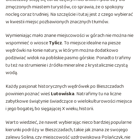
zmęczonych miastem turystów, co sprawia, że o spokojny
nocleg coraz trudniej. Na szczęście i tutaj jest z czego wybierać
w kwestii miejsc pozbawionych znacznych tłumów.
Wymieniając mało znane miejscowości w górach nie można nie
wspomnieć o wiosce
Tylicz
. To miejsce idealne na piesze
wędrówki na łonie natury, w którym można dodatkowo
podziwiać widok na pobliskie pasmo górskie. Ponadto trafimy
tu też na strumienie i źródła mineralne z krystalicznie czystą
wodą.
Każdy pasjonat historycznych wędrówek po Bieszczadach
powinien poznać wieś
Lutowiska
. Natrafimy tu na liczne
zabytkowe świątynie świadczące o wielokulturowości miejsca
i jego bogatej, bo sięgającej X wieku, historii.
Warto wiedzieć, że nawet wybierając nieco bardziej popularne
kierunki podróży w Bieszczadach, takie jak znana ze swojego
zalewu Solina, czy miejscowość uzdrowiskowa Polańczyk, nie