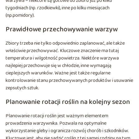
warzywa – niektóre są gotowe do zbioru już po kilku
tygodniach (np. rzodkiewki), inne po kilku miesiącach
(np.pomidory).
Prawidłowe przechowywanie warzyw
Zbiory trzeba nie tylko odpowiednio zaplanować, ale także
właściwie przechowywać. Kluczowe znaczenie ma tutaj
temperatura i wilgotność powietrza. Niektóre warzywa
najlepiej przechowuje się w chłodzie, inne wymagają
cieplejszych warunków. Ważne jest także regularne
kontrolowanie stanu przechowywanych produktów i usuwanie
zepsutych sztuk.
Planowanie rotacji roślin na kolejny sezon
Planowanie rotacji roślin jest ważnym elementem
prowadzenia warzywnika. Pozwala na optymalne
wykorzystanie gleby i ogranicza rozwój chorób i szkodników.
Kluczowe jest, aby nie sadzić roślin z tej samej rodziny na tym