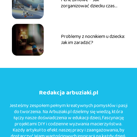
zorganizować dziecku czas
wolny?
Problemy z nocnikiem u dziecka:
Jak im zaradzić?
Redakcja arbuziaki.pl
Jesteśmy zespołem pełnym kreatywnych pomysłów i pasji
do tworzenia. Na Arbuziaki.pl dzielimy się wiedzą, która
łączy nasze doświadczenia w edukacji dzieci, fascynację
projektami DIY i codzienne wyzwania macierzyństwa.
Każdy artykuł to efekt naszej pracy i zaangażowania, by
dostarczyć Wam wartościowych inspiracji na każdy dzień.